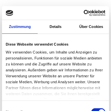
UNTERSTÜTZE CYNEMAN
SPENDE FÜR DEIN FIRDAWS
Zustimmung
Details
Über Cookies
Diese Webseite verwendet Cookies
Wir verwenden Cookies, um Inhalte und Anzeigen zu
personalisieren, Funktionen für soziale Medien anbieten
zu können und die Zugriffe auf unsere Website zu
analysieren. Außerdem geben wir Informationen zu Ihrer
Verwendung unserer Website an unsere Partner für
soziale Medien, Werbung und Analysen weiter. Unsere
Partner führen diese Informationen möglicherweise mit
weiteren Daten zusammen, die Sie ihnen bereitgestellt
haben oder die sie im Rahmen Ihrer Nutzung der Dienste
gesammelt haben.
Einwilligungsauswahl
Dieser Film ist eine No Budget Produktion